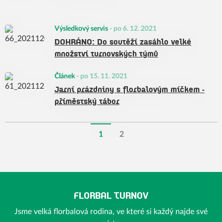
Výsledkový servis
-
po 6. 12. 2021
DOHRÁNO: Do soutěží zasáhlo velké
množství turnovských týmů
Článek
-
po 15. 11. 2021
Jarní prázdniny s florbalovým míčkem -
příměstský tábor
1
2
FLORBAL TURNOV
Jsme velká florbalová rodina, ve které si každý najde své