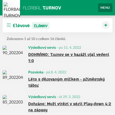
MENU
Elévové
ČLÁNKY
Zobrazeno 1 až 10 z celkem 16 článků.
Výsledkový servis
-
po 11. 4. 2022
DOHRÁNO: Turnov se v baráži ujal vedení
1:0
Pozvánka
-
pá 8. 4. 2022
Léto s děrovaným míčkem - příměstský
tábor
Výsledkový servis
-
út 29. 3. 2022
Dohráno: Muži vítězí v sérii Play-down 4:2
na zápasy