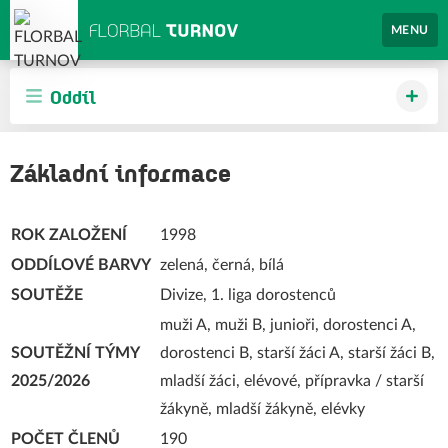
MENU
Oddíl
Základní informace
ROK ZALOŽENÍ
1998
ODDÍLOVÉ BARVY
zelená, černá, bílá
SOUTĚŽE
Divize, 1. liga dorostenců
muži A, muži B, junioři, dorostenci A,
SOUTĚŽNÍ TÝMY
dorostenci B, starší žáci A, starší žáci B,
2025/2026
mladší žáci, elévové, přípravka / starší
žákyně, mladší žákyně, elévky
POČET ČLENŮ
190