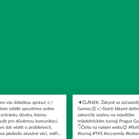
 vás důležitou zprávu! 👉
🔈ČLÁNEK: Žákyně se zúčastnil
šem oddíle spouštíme online
Games.😊 👉Starší žákyně defin
schránku důvěry, kterou
zakončily sezónu na největším
užít pro důvěrnou komunikaci.
mládežnickém turnaji Prague G
m dát vědět o problémech,
👇Čtěte na našem webu😉 #florbaltks #tks
na jakékoliv závažné věci, svěřit
#turnaj #TKS #sccsemily #kobe