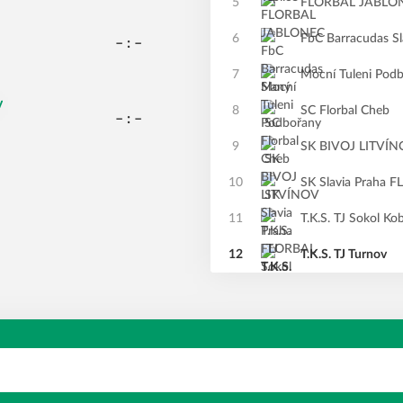
5
FLORBAL JABLO
6
FbC Barracudas S
– : –
7
Mocní Tuleni Pod
v
8
SC Florbal Cheb
– : –
9
SK BIVOJ LITVÍ
10
SK Slavia Praha 
11
T.K.S. TJ Sokol Ko
12
T.K.S. TJ Turnov