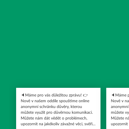
🔈Máme pro vás důležitou zprávu! 👉
🔈Máme pro
Nově v našem oddíle spouštíme online
Nově v na
anonymní schránku důvěry, kterou
anonymní 
můžete využít pro důvěrnou komunikaci.
můžete vy
Můžete nám dát vědět o problémech,
Můžete ná
upozornit na jakékoliv závažné věci, svěřit
upozornit 