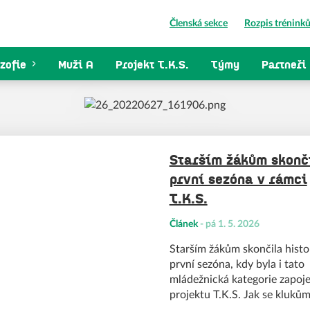
Členská sekce
Rozpis trénink
zofie
Muži A
Projekt T.K.S.
Týmy
Partneři
Starším žákům skonč
první sezóna v rámci
T.K.S.
Článek
-
pá 1. 5. 2026
Starším žákům skončila histo
první sezóna, kdy byla i tato
mládežnická kategorie zapoj
projektu T.K.S. Jak se klukům