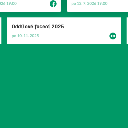
ovat změny či úpravy nebo se
#semily #tournament #mladez #
2026 19:00
po 13. 7. 2026 19:00
cokoliv, co se zdráháte říci
#tjturnovflorbal #florbal #tjturn
#floorball #turnov #ceskyflorbal
že a také bude konstantně
#florbalturnov
roklik na webu.
Oddílové focení 2025
ww.jellyform.com/b/11fea834
po 10. 11. 2025