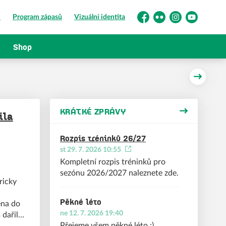
ů
Program zápasů
Vizuální identita
Facebook
Flickr
Instagram
YouTube
Shop
Další
KRÁTKÉ ZPRÁVY
ila
Rozpis tréninků 26/27
st 29. 7. 2026 10:55
Kompletní rozpis tréninků pro
sezónu 2026/2027 naleznete zde.
ricky
Pěkné léto
ena do
ne 12. 7. 2026 19:40
 dařilo
Přejeme všem pěkné léto ;)