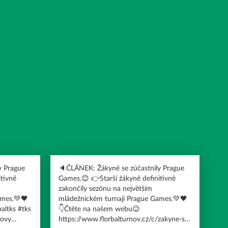
y Prague
🔈ČLÁNEK: Žákyně se zúčastnily Prague
itivně
Games.😊 👉Starší žákyně definitivně
zakončily sezónu na největším
ames.💚🖤
mládežnickém turnaji Prague Games.💚🖤
👇Čtěte na našem webu😉
rovy
https://www.florbalturnov.cz/c/zakyne-se-