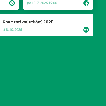
clanek
zucastnily-prague-games-269
po 13. 7. 2026 19:00
ov
Charitativní utkání 2025
st 8. 10. 2025