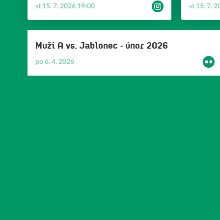
se, navrhovat změny či úpravy nebo se
se, navrh
st 15. 7. 2026 19:00
st 15. 7. 
podělit o cokoliv, co se zdráháte říci
podělit o 
nahlas. 👇Proklik na schránku důvěry bude
nahlas. 👇Schránku důvěry naleznete na
konstantně umístěn na našem webu.
odkaze ní
umístěn p
Muži A vs. Jablonec - únor 2026
https://w
po 6. 4. 2026