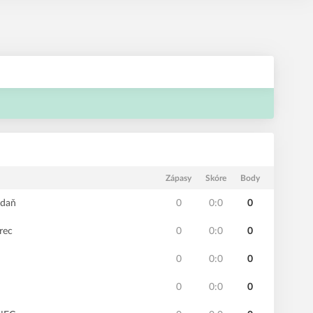
Zápasy
Skóre
Body
adaň
0
0:0
0
rec
0
0:0
0
0
0:0
0
0
0:0
0