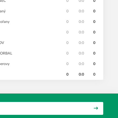
NEC
0
0:0
0
laný
0
0:0
0
bořany
0
0:0
0
0
0:0
0
NOV
0
0:0
0
FLORBAL
0
0:0
0
berovy
0
0:0
0
0
0:0
0