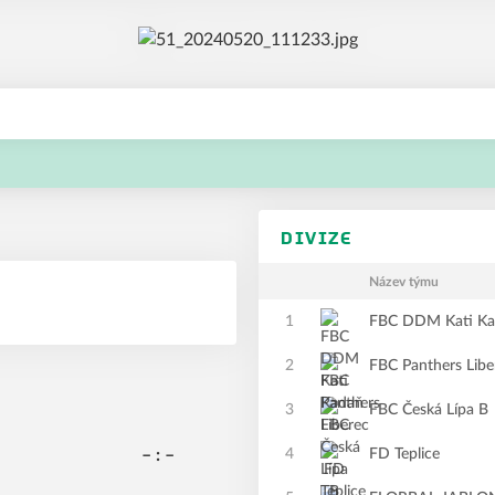
DIVIZE
Název týmu
1
FBC DDM Kati K
2
FBC Panthers Libe
3
FBC Česká Lípa B
– : –
4
FD Teplice