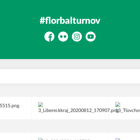
#florbalturnov
Facebook
Flickr
Instagram
YouTube