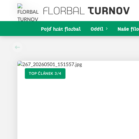
Pojď hrát florbal
Oddíl
Naše filo
Předchozí
TOP ČLÁNEK
4
/
4