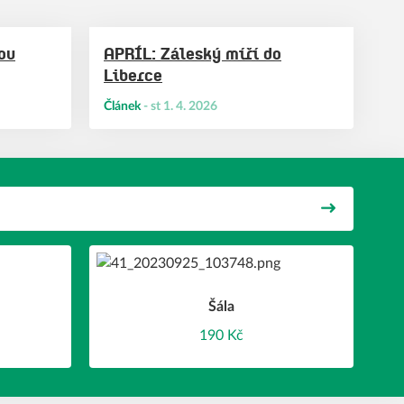
ou
APRÍL: Záleský míří do
Liberce
Článek
-
st 1. 4. 2026
Šála
190 Kč