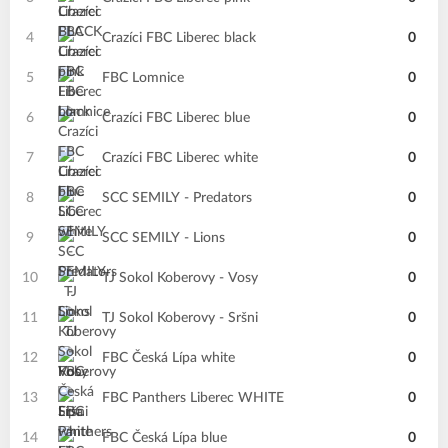
4
Crazíci FBC Liberec black
0
5
FBC Lomnice
0
6
Crazíci FBC Liberec blue
0
7
Crazíci FBC Liberec white
0
8
SCC SEMILY - Predators
0
9
SCC SEMILY - Lions
0
10
TJ Sokol Koberovy - Vosy
0
11
TJ Sokol Koberovy - Sršni
0
12
FBC Česká Lípa white
0
13
FBC Panthers Liberec WHITE
0
14
FBC Česká Lípa blue
0