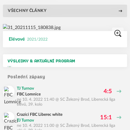
VŠECHNY ČLÁNKY
Elévové
2021/2022
VÝSLEDKY & AKTUÁLNÍ PROGRAM
Poslední zápasy
TJ Turnov
4:5
FBC Lomnice
ne 10. 4. 2022 11:40
@
SC Železný Brod
,
Liberecká liga
elévů, 39. kolo
Crazíci FBC Liberec white
15:1
TJ Turnov
ne 10. 4. 2022 11:00
@
SC Železný Brod
,
Liberecká liga