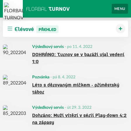
MENU
Elévové
PŘEHLED
Výsledkový servis
-
po 11. 4. 2022
DOHRÁNO: Turnov se v baráži ujal vedení
1:0
Pozvánka
-
pá 8. 4. 2022
Léto s děrovaným míčkem - příměstský
tábor
Výsledkový servis
-
út 29. 3. 2022
Dohráno: Muži vítězí v sérii Play-down 4:2
na zápasy