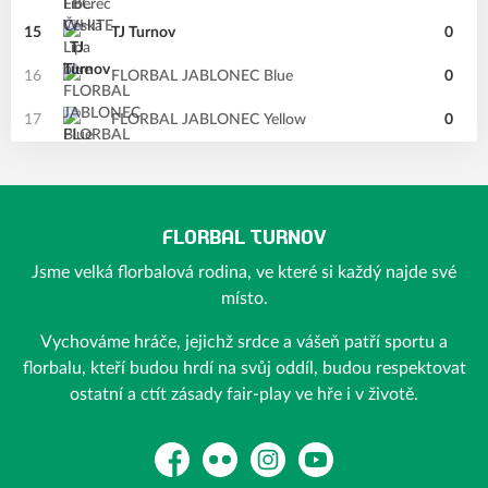
15
TJ Turnov
0
16
FLORBAL JABLONEC Blue
0
17
FLORBAL JABLONEC Yellow
0
FLORBAL TURNOV
Jsme velká florbalová rodina, ve které si každý najde své
místo.
Vychováme hráče, jejichž srdce a vášeň patří sportu a
florbalu, kteří budou hrdí na svůj oddíl, budou respektovat
ostatní a ctít zásady fair-play ve hře i v životě.
Facebook
Flickr
Instagram
YouTube