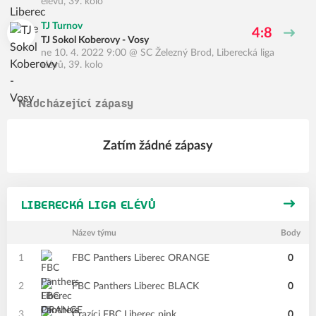
elévů, 39. kolo
TJ Turnov
4:8
TJ Sokol Koberovy - Vosy
ne 10. 4. 2022 9:00
@
SC Železný Brod
,
Liberecká liga
elévů, 39. kolo
Nadcházející zápasy
Zatím žádné zápasy
LIBERECKÁ LIGA ELÉVŮ
Název týmu
Body
1
FBC Panthers Liberec ORANGE
0
2
FBC Panthers Liberec BLACK
0
3
Crazíci FBC Liberec pink
0