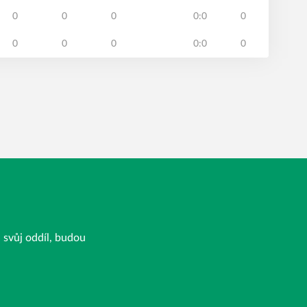
0
0
0
0:0
0
0
0
0
0:0
0
a svůj oddíl, budou