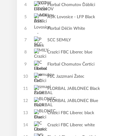
4
Florbal Chomutov Ďáblíci
5
ASK Lovosice - LFP Black
6
Florbal Děčín White
7
SCC SEMILY
8
Crazíci FBC Liberec blue
9
Florbal Chomutov Čertíci
10
FbC Jazzmani Žatec
11
FLORBAL JABLONEC Black
12
FLORBAL JABLONEC Blue
13
Crazíci FBC Liberec black
14
Crazíci FBC Liberec white