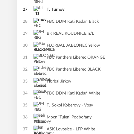
27
TJ Turnov
28
FBC DDM Kati Kadaň Black
29
BK REAL ROUDNICE n/L
30
FLORBAL JABLONEC Yellow
31
FBC Panthers Liberec ORANGE
32
FBC Panthers Liberec BLACK
33
Florbal Jirkov
34
FBC DDM Kati Kadaň White
35
TJ Sokol Koberovy - Vosy
36
Mocní Tuleni Podbořany
37
ASK Lovosice - LFP White