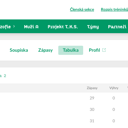
Členská sekce
Rozpis trénink
zofie
Muži A
Projekt T.K.S.
Týmy
Partneři
Soupiska
Zápasy
Tabulka
Profil
a 2
Zápasy
Výhry
29
0
30
0
31
0