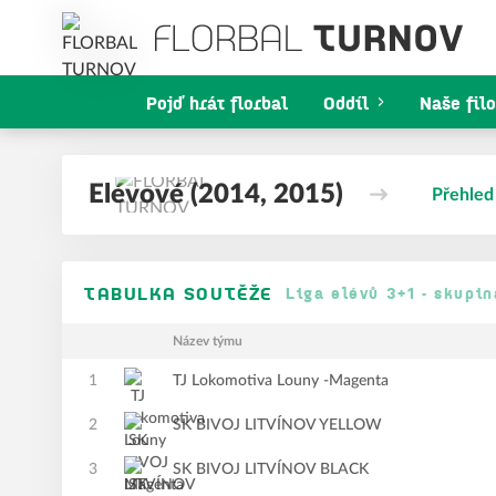
Pojď hrát florbal
Oddíl
Naše filo
Elévové (2014, 2015)
Přehled
TABULKA SOUTĚŽE
Liga elévů 3+1 - skupin
Název týmu
1
TJ Lokomotiva Louny -Magenta
2
SK BIVOJ LITVÍNOV YELLOW
3
SK BIVOJ LITVÍNOV BLACK