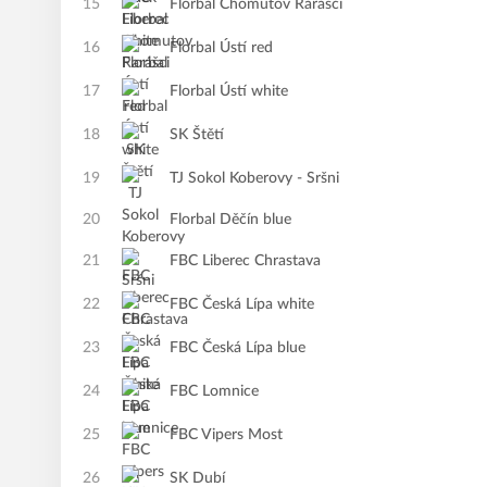
15
Florbal Chomutov Rarášci
16
Florbal Ústí red
17
Florbal Ústí white
18
SK Štětí
19
TJ Sokol Koberovy - Sršni
20
Florbal Děčín blue
21
FBC Liberec Chrastava
22
FBC Česká Lípa white
23
FBC Česká Lípa blue
24
FBC Lomnice
25
FBC Vipers Most
26
SK Dubí