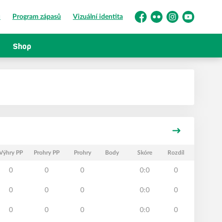
ů
Program zápasů
Vizuální identita
Facebook
Flickr
Instagram
YouTube
Shop
Výhry PP
Prohry PP
Prohry
Body
Skóre
Rozdíl
0
0
0
0:0
0
0
0
0
0:0
0
0
0
0
0:0
0