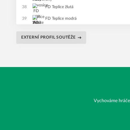
38
FD Teplice žlutá
39
FD Teplice modrá
EXTERNÍ PROFIL SOUTĚŽE
Vychováme hráče, j