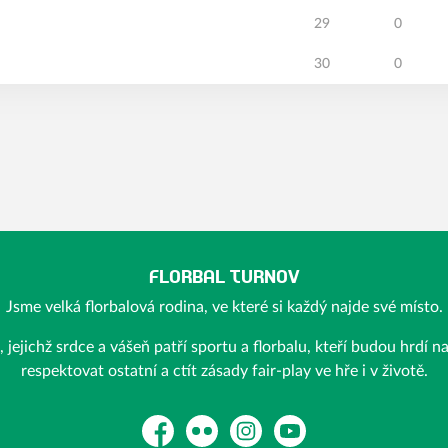
29
0
30
0
FLORBAL TURNOV
Jsme velká florbalová rodina, ve které si každý najde své místo.
ejichž srdce a vášeň patří sportu a florbalu, kteří budou hrdí n
respektovat ostatní a ctít zásady fair-play ve hře i v životě.
Facebook
Flickr
Instagram
YouTube