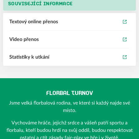
SOUVISEJÍCÍ INFORMACE
Textový online přenos
Video přenos
Statistiky k utkání
FLORBAL TURNOV
Jsme velká florbalová rodina, ve které si každý najde své
místo.
Vychováme hráče, jejichž srdce a vášeň patří sportu a
florbalu, kteří budou hrdí na svůj oddíl, budou respektovat
ostatní a ctít zásady fair-play ve hře i v životě.