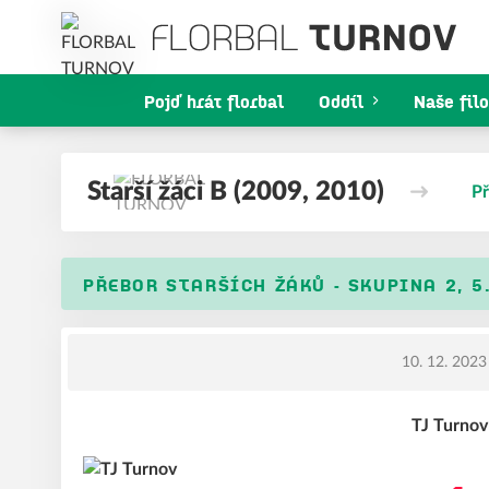
Pojď hrát florbal
Oddíl
Naše filo
Starší žáci B (2009, 2010)
Př
PŘEBOR STARŠÍCH ŽÁKŮ - SKUPINA 2, 5
10. 12. 2023
TJ Turnov