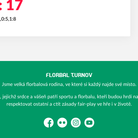
: 17
,0:5,1:8
FLORBAL TURNOV
Jsme velká florbalová rodina, ve které si každý najde své místo.
ejichž srdce a vášeň patří sportu a florbalu, kteří budou hrdí n
respektovat ostatní a ctít zásady fair-play ve hře i v životě.
Facebook
Flickr
Instagram
YouTube