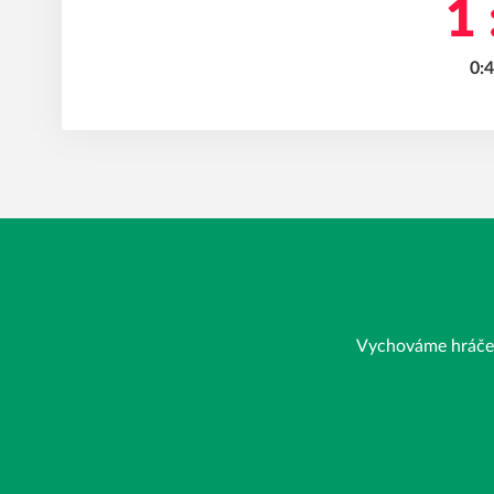
1 
0:4
Vychováme hráče, j