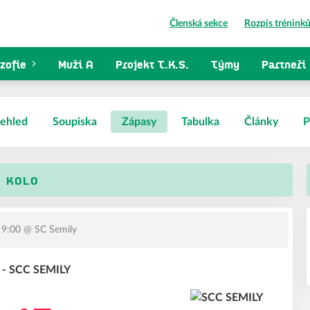
Členská sekce
Rozpis trénink
zofie
Muži A
Projekt T.K.S.
Týmy
Partneři
ehled
Soupiska
Zápasy
Tabulka
Články
P
. KOLO
 9:00
@ SC Semily
 - SCC SEMILY