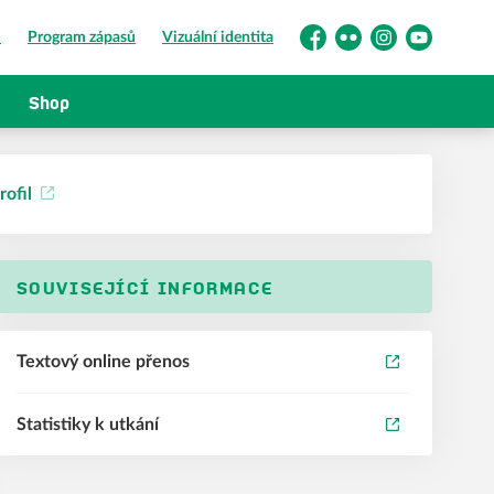
ů
Program zápasů
Vizuální identita
Facebook
Flickr
Instagram
YouTube
Shop
rofil
SOUVISEJÍCÍ INFORMACE
Textový online přenos
Statistiky k utkání