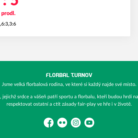
 : 5
 prodl.
,6:3,3:6
FLORBAL TURNOV
Jsme velká florbalová rodina, ve které si každý najde své místo.
ejichž srdce a vášeň patří sportu a florbalu, kteří budou hrdí n
respektovat ostatní a ctít zásady fair-play ve hře i v životě.
Facebook
Flickr
Instagram
YouTube