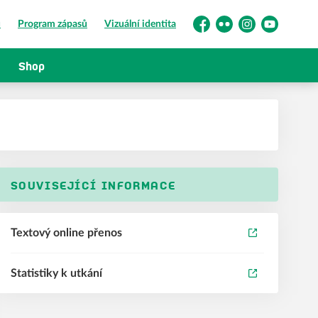
ů
Program zápasů
Vizuální identita
Facebook
Flickr
Instagram
YouTube
Shop
SOUVISEJÍCÍ INFORMACE
Textový online přenos
Statistiky k utkání