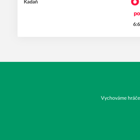
6
po
6:6
Vychováme hráče, j