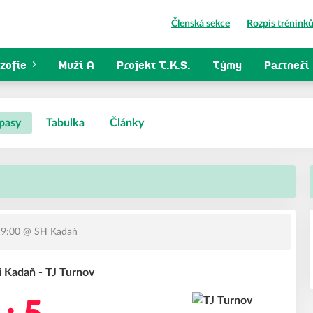
Členská sekce
Rozpis trénink
zofie
Muži A
Projekt T.K.S.
Týmy
Partneři
pasy
Tabulka
Články
19:00
@ SH Kadaň
Kadaň - TJ Turnov