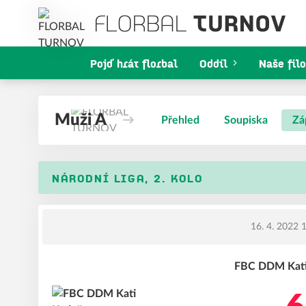
Pojď hrát florbal
Oddíl
Naše filo
Muži A
Přehled
Soupiska
Zá
NÁRODNÍ LIGA, 2. KOLO
16. 4. 2022 
FBC DDM Kati 