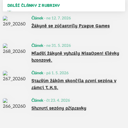
DALŠÍ ČLÁNKY Z RUBRIKY
Článek
-
ne 12. 7. 2026
Žákyně se zúčastnily Prague Games
Článek
-
ne 31. 5. 2026
Mladší žákyně vyhrály NisaOpen! Elévky
bronzové.
Článek
-
pá 1. 5. 2026
Starším žákům skončila první sezóna v
rámci T.K.S.
Článek
-
čt 23. 4. 2026
Shrnutí sezóny přípravky