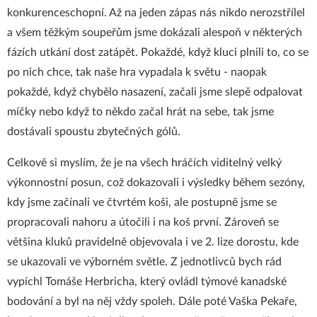
konkurenceschopní. Až na jeden zápas nás nikdo nerozstřílel
a všem těžkým soupeřům jsme dokázali alespoň v některých
fázích utkání dost zatápět. Pokaždé, když kluci plnili to, co se
po nich chce, tak naše hra vypadala k světu - naopak
pokaždé, když chybělo nasazení, začali jsme slepě odpalovat
míčky nebo když to někdo začal hrát na sebe, tak jsme
dostávali spoustu zbytečných gólů.
Celkově si myslím, že je na všech hráčích viditelný velký
výkonnostní posun, což dokazovali i výsledky během sezóny,
kdy jsme začínali ve čtvrtém koši, ale postupně jsme se
propracovali nahoru a útočili i na koš první. Zároveň se
většina kluků pravidelně objevovala i ve 2. lize dorostu, kde
se ukazovali ve výborném světle. Z jednotlivců bych rád
vypíchl Tomáše Herbricha, který ovládl týmové kanadské
bodování a byl na něj vždy spoleh. Dále poté Vaška Pekaře,