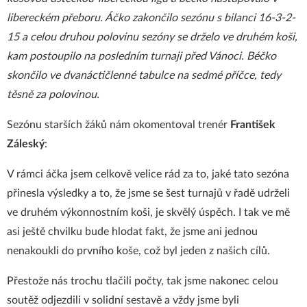
libereckém přeboru. Áčko zakončilo sezónu s bilanci 16-3-2-
15 a celou druhou polovinu sezóny se drželo ve druhém koši,
kam postoupilo na posledním turnaji před Vánoci. Béčko
skončilo ve dvanáctičlenné tabulce na sedmé příčce, tedy
těsně za polovinou.
Sezónu starších žáků nám okomentoval trenér
František
Záleský
:
V rámci áčka jsem celkově velice rád za to, jaké tato sezóna
přinesla výsledky a to, že jsme se šest turnajů v řadě udrželi
ve druhém výkonnostním koši, je skvělý úspěch. I tak ve mě
asi ještě chvilku bude hlodat fakt, že jsme ani jednou
nenakoukli do prvního koše, což byl jeden z našich cílů.
Přestože nás trochu tlačili počty, tak jsme nakonec celou
soutěž odjezdili v solidní sestavě a vždy jsme byli