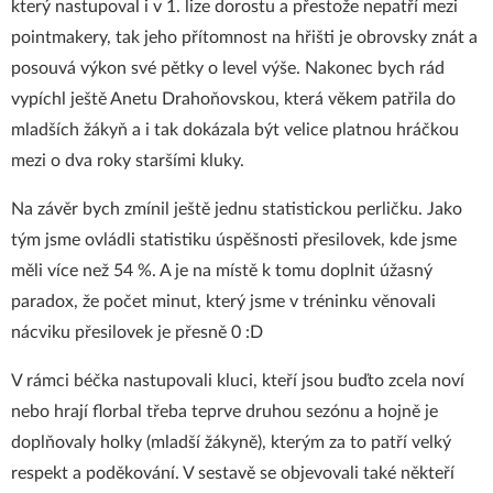
který nastupoval i v 1. lize dorostu a přestože nepatří mezi
pointmakery, tak jeho přítomnost na hřišti je obrovsky znát a
posouvá výkon své pětky o level výše. Nakonec bych rád
vypíchl ještě Anetu Drahoňovskou, která věkem patřila do
mladších žákyň a i tak dokázala být velice platnou hráčkou
mezi o dva roky staršími kluky.
Na závěr bych zmínil ještě jednu statistickou perličku. Jako
tým jsme ovládli statistiku úspěšnosti přesilovek, kde jsme
měli více než 54 %. A je na místě k tomu doplnit úžasný
paradox, že počet minut, který jsme v tréninku věnovali
nácviku přesilovek je přesně 0 :D
V rámci béčka nastupovali kluci, kteří jsou buďto zcela noví
nebo hrají florbal třeba teprve druhou sezónu a hojně je
doplňovaly holky (mladší žákyně), kterým za to patří velký
respekt a poděkování. V sestavě se objevovali také někteří