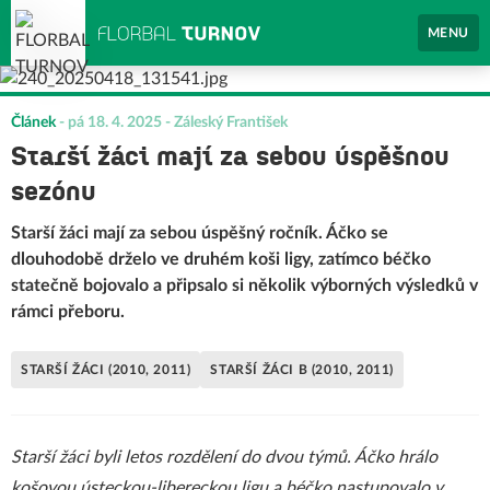
MENU
Článek
-
pá 18. 4. 2025
- Záleský František
Starší žáci mají za sebou úspěšnou
sezónu
Starší žáci mají za sebou úspěšný ročník. Áčko se
dlouhodobě drželo ve druhém koši ligy, zatímco béčko
statečně bojovalo a připsalo si několik výborných výsledků v
rámci přeboru.
STARŠÍ ŽÁCI (2010, 2011)
STARŠÍ ŽÁCI B (2010, 2011)
Starší žáci byli letos rozdělení do dvou týmů. Áčko hrálo
košovou ústeckou-libereckou ligu a béčko nastupovalo v