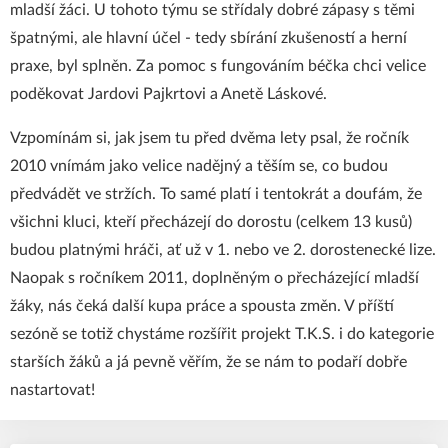
mladší žáci. U tohoto týmu se střídaly dobré zápasy s těmi
špatnými, ale hlavní účel - tedy sbírání zkušeností a herní
praxe, byl splněn. Za pomoc s fungováním béčka chci velice
poděkovat Jardovi Pajkrtovi a Anetě Láskové.
Vzpomínám si, jak jsem tu před dvěma lety psal, že ročník
2010 vnímám jako velice nadějný a těším se, co budou
předvádět ve stržích. To samé platí i tentokrát a doufám, že
všichni kluci, kteří přecházejí do dorostu (celkem 13 kusů)
budou platnými hráči, ať už v 1. nebo ve 2. dorostenecké lize.
Naopak s ročníkem 2011, doplněným o přecházející mladší
žáky, nás čeká další kupa práce a spousta změn. V příští
sezóně se totiž chystáme rozšířit projekt T.K.S. i do kategorie
starších žáků a já pevně věřím, že se nám to podaří dobře
nastartovat!